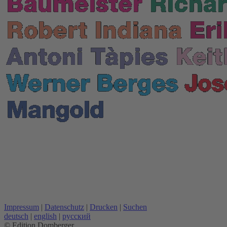
Impressum
|
Datenschutz
|
Drucken
|
Suchen
deutsch
|
english
|
русский
© Edition Domberger